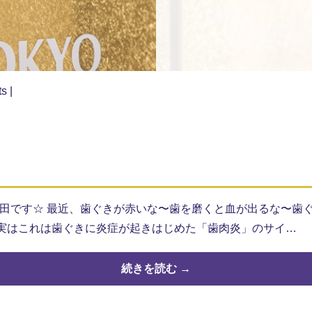
ts
|
付の奥田です☆ 最近、歯ぐきが赤いな〜歯を磨くと血が出るな〜
￣) 実はこれは歯ぐきに炎症が起きはじめた「歯肉炎」のサイ…
続きを読む →