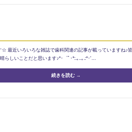
田です☆ 最近いろいろな雑誌で歯科関連の記事が載っていますね
ことだと思います♪*･゜ﾟ･*:.｡..｡.:*･’…
続きを読む →