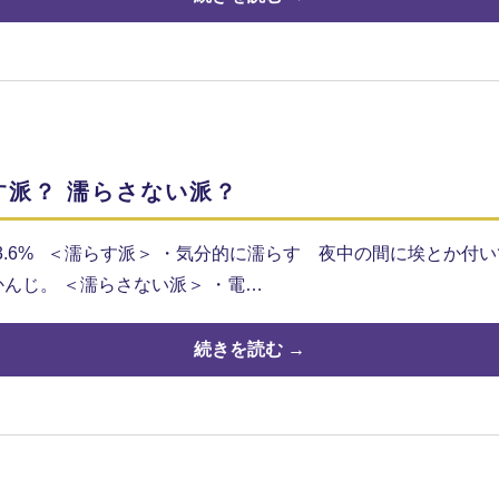
す派？ 濡らさない派？
 13.6% ＜濡らす派＞ ・気分的に濡らす 夜中の間に埃とか付
んじ。 ＜濡らさない派＞ ・電…
続きを読む →