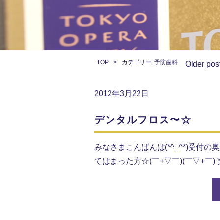
TOP
カテゴリー:
予防歯科
Older pos
2012年3月22日
デンタルフロス〜☆
みなさまこんばんは(*^_^*)受
てはまった方☆(￣+▽￣)(￣▽+