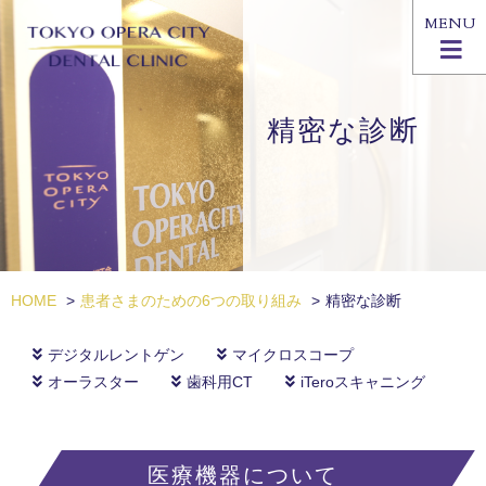
MENU
精密な診断
HOME
>
患者さまのための6つの取り組み
>
精密な診断
デジタルレントゲン
マイクロスコープ
オーラスター
歯科用CT
iTeroスキャニング
医療機器について